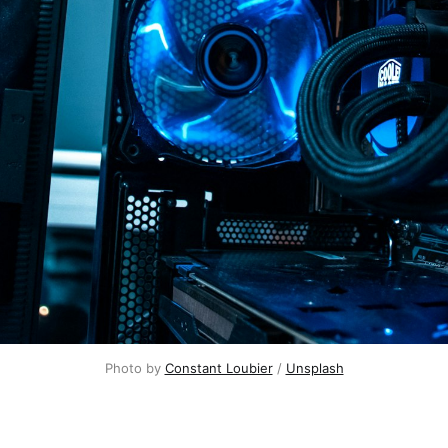
Photo by 
Constant Loubier
 / 
Unsplash