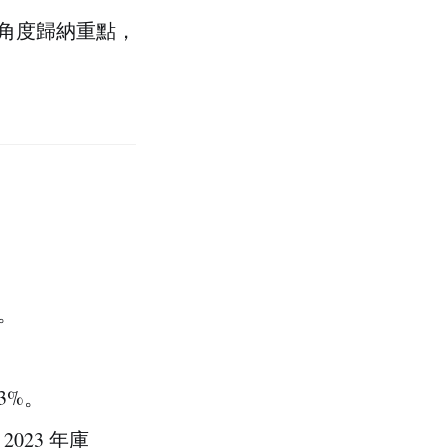
角度歸納重點，
%。
3%。
2023 年庫