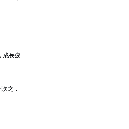
，成長疲
美洲次之，