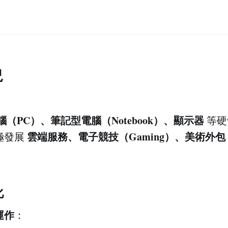
況
（PC）、筆記型電腦（Notebook）、顯示器
等硬
雲端服務、電子競技（Gaming）、美術外包
極發展
化
運作
：