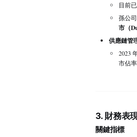
目前已
孫公司
市（Dua
供應鏈管
2023
市佔率
3. 財務表
關鍵指標