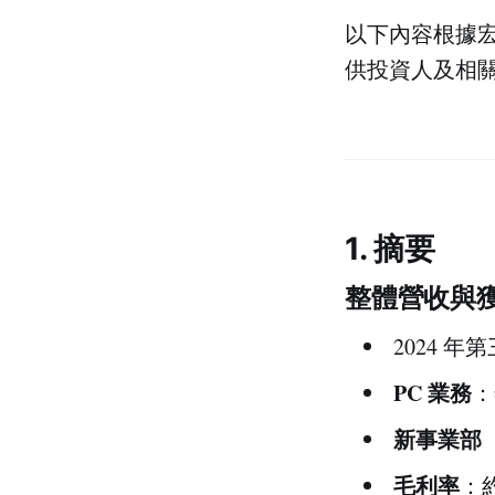
以下內容根據
供投資人及相
1. 摘要
整體營收與
2024 
PC 業務
：
新事業部
毛利率
：約