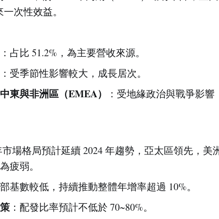
來一次性效益。
：
：占比 51.2%，為主要營收來源。
：受季節性影響較大，成長居次。
中東與非洲區（EMEA）
：受地緣政治與戰爭影響
：
5 年市場格局預計延續 2024 年趨勢，亞太區領先，
為疲弱。
部基數較低，持續推動整體年增率超過 10%。
策
：配發比率預計不低於 70~80%。