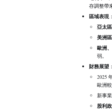
存調整帶
區域表現
亞太區
美洲區
歐洲、
弱。
財務展望
202
歐洲較
新事業
股利政