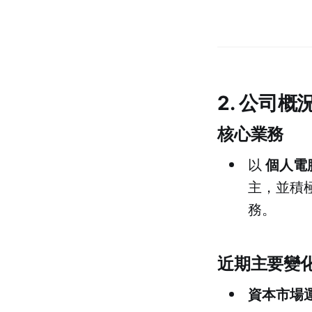
2. 公司概
核心業務
個人電腦
以
主，並積
務。
近期主要變
資本市場