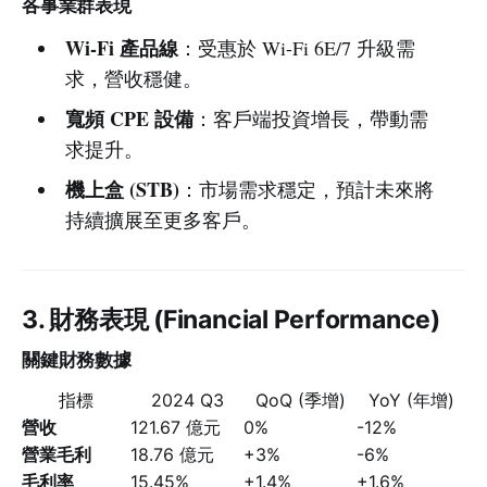
各事業群表現
Wi-Fi 產品線
：受惠於 Wi-Fi 6E/7 升級需
求，營收穩健。
寬頻 CPE 設備
：客戶端投資增長，帶動需
求提升。
機上盒 (STB)
：市場需求穩定，預計未來將
持續擴展至更多客戶。
3. 財務表現 (Financial Performance)
關鍵財務數據
指標
2024 Q3
QoQ (季增)
YoY (年增)
營收
121.67 億元
0%
-12%
營業毛利
18.76 億元
+3%
-6%
毛利率
15.45%
+1.4%
+1.6%