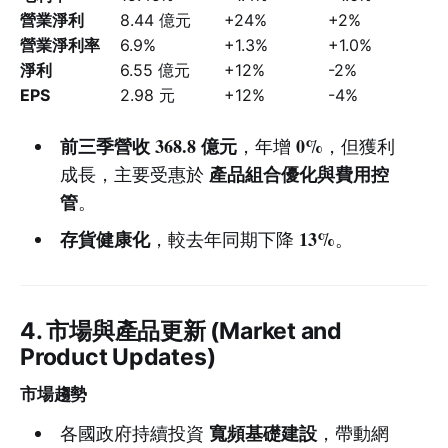
營業淨利
8.44 億元
+24%
+2%
營業淨利率
6.9%
+1.3%
+1.0%
淨利
6.55 億元
+12%
-2%
EPS
2.98 元
+12%
-4%
前三季營收 368.8 億元
0%
，年增
，但獲利
產品組合優化與費用控
成長，主要受惠於
管
。
存貨健康化
13%
，較去年同期下降
。
4. 市場與產品更新 (Market and
Product Updates)
市場趨勢
寬頻基礎建設
各國政府持續投資
，帶動網