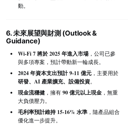
動。
6. 未來展望與財測 (Outlook &
Guidance)
Wi-Fi 7 將於 2025 年進入市場
，公司已參
與多項專案，預計帶動新一輪成長。
2024 年資本支出預計 9-11 億元
，主要用於
研發、AI 產業擴充、設備投資
。
現金流穩健
90 億元以上現金
，擁有
，無重
大負債壓力。
毛利率預計維持 15-16% 水準
，隨產品組合
優化進一步提升。