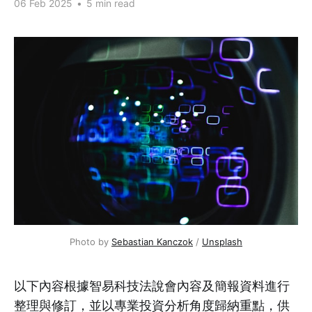
06 Feb 2025
•
5 min read
Photo by 
Sebastian Kanczok
 / 
Unsplash
以下內容根據智易科技法說會內容及簡報資料進行
整理與修訂，並以專業投資分析角度歸納重點，供