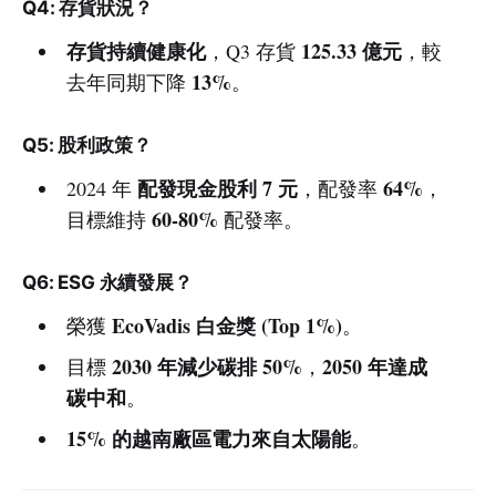
Q4: 存貨狀況？
存貨持續健康化
125.33 億元
，Q3 存貨
，較
13%
去年同期下降
。
Q5: 股利政策？
配發現金股利 7 元
64%
2024 年
，配發率
，
60-80%
目標維持
配發率。
Q6: ESG 永續發展？
EcoVadis 白金獎 (Top 1%)
榮獲
。
2030 年減少碳排 50%
2050 年達成
目標
，
碳中和
。
15% 的越南廠區電力來自太陽能
。