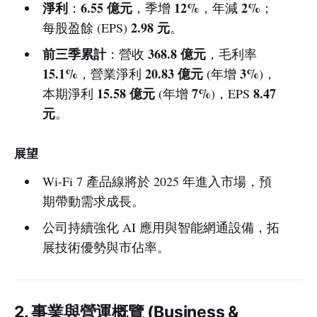
淨利
6.55 億元
12%
2%
：
，季增
，年減
；
2.98 元
每股盈餘 (EPS)
。
前三季累計
368.8 億元
：營收
，毛利率
15.1%
20.83 億元
3%
，營業淨利
(年增
)，
15.58 億元
7%
8.47
本期淨利
(年增
)，EPS
元
。
展望
Wi-Fi 7 產品線將於 2025 年進入市場，預
期帶動需求成長。
公司持續強化 AI 應用與智能網通設備，拓
展技術優勢與市佔率。
2. 事業與營運概覽 (Business &