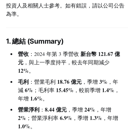
投資人及相關人士參考。如有錯誤，請以公司公告
為準。
1. 總結 (Summary)
營收
新台幣 121.67 億
：2024 年第 3 季營收
元
，與上一季度持平，較去年同期減少
12%
。
毛利
18.76 億元
3%
：營業毛利
，季增
，年
6%
15.45%
1.4%
減
；毛利率
，較前季增
，
1.6%
年增
。
營業淨利
8.44 億元
24%
：
，季增
，年增
2%
6.9%
1.3%
；營業淨利率
，季增
，年增
1.0%
。