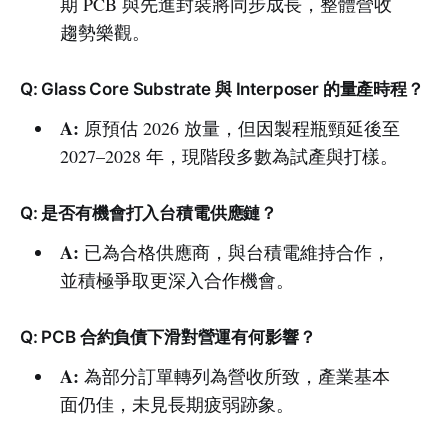
期 PCB 與先進封裝將同步成長，整體營收
趨勢樂觀。
Q: Glass Core Substrate 與 Interposer 的量產時程？
A:
原預估 2026 放量，但因製程瓶頸延後至
2027–2028 年，現階段多數為試產與打樣。
Q: 是否有機會打入台積電供應鏈？
A:
已為合格供應商，與台積電維持合作，
並積極爭取更深入合作機會。
Q: PCB 合約負債下滑對營運有何影響？
A:
為部分訂單轉列為營收所致，產業基本
面仍佳，未見長期疲弱跡象。