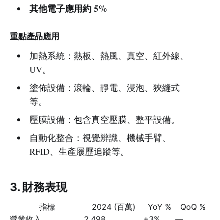
其他電子應用約 5%
重點產品應用
加熱系統：熱板、熱風、真空、紅外線、
UV。
塗佈設備：滾輪、靜電、浸泡、狹縫式
等。
壓膜設備：包含真空壓膜、整平設備。
自動化整合：視覺辨識、機械手臂、
RFID、生產履歷追蹤等。
3. 財務表現
指標
2024 (百萬)
YoY %
QoQ %
營業收入
2,498
+3%
—