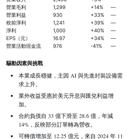
營業毛利
1,299
+14%
—
營業利益
930
+33%
—
稅前淨利
1,241
+39%
—
淨利
1,000
+40%
—
EPS（元）
16.97
+34%
—
營業活動現金流
976
-41%
—
驅動因素與挑戰
本業成長穩健，主因 AI 與先進封裝設備需
求上升。
業外收益受惠於美元升息與匯兌利益增
加。
合約負債自 33 億下滑至 28.6 億，年減
14%，反映部分訂單轉為營收。
可轉債增加至 12.25 億元，來自 2024 年 11