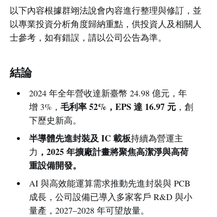
以下內容根據群翊法說會內容進行整理與修訂，並
以專業投資分析角度歸納重點，供投資人及相關人
士參考，如有錯誤，請以公司公告為準。
結論
2024 年全年營收達新臺幣 24.98 億元，年
毛利率 52%，EPS 達 16.97 元
增 3%，
，創
下歷史新高。
半導體先進封裝及 IC 載板
持續為營運主
，2025 年擴廠計畫將聚焦高潔淨與高荷
力
重設備開發。
AI 與高效能運算需求推動先進封裝與 PCB
成長，公司設備已導入多家客戶 R&D 與小
量產，2027–2028 年可望放量。