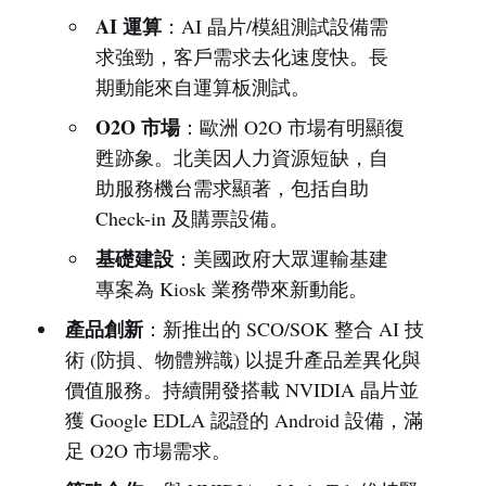
AI 運算
：AI 晶片/模組測試設備需
求強勁，客戶需求去化速度快。長
期動能來自運算板測試。
O2O 市場
：歐洲 O2O 市場有明顯復
甦跡象。北美因人力資源短缺，自
助服務機台需求顯著，包括自助
Check-in 及購票設備。
基礎建設
：美國政府大眾運輸基建
專案為 Kiosk 業務帶來新動能。
產品創新
：新推出的 SCO/SOK 整合 AI 技
術 (防損、物體辨識) 以提升產品差異化與
價值服務。持續開發搭載 NVIDIA 晶片並
獲 Google EDLA 認證的 Android 設備，滿
足 O2O 市場需求。