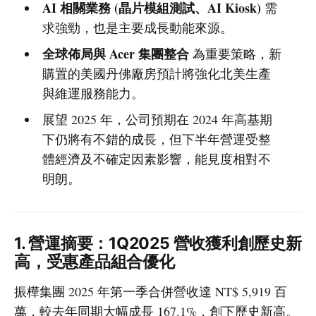
AI 相關業務 (晶片模組測試、AI Kiosk)
需
求強勁，也是主要成長動能來源。
全球佈局與 Acer 集團整合
為重要策略，新
購置的美國丹佛廠房預計將強化北美生產
與維運服務能力。
展望 2025 年，公司預期在 2024 年高基期
下仍將有不錯的成長，但下半年營運受整
體經濟及不確定因素影響，能見度相對不
明朗。
1. 營運摘要：1Q2025 營收獲利創歷史新
高，受惠產品組合優化
振樺集團 2025 年第一季合併營收達 NT$ 5,919 百
萬，較去年同期大幅成長 167.1%，創下歷史新高。