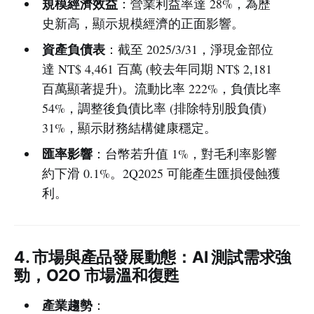
規模經濟效益
：營業利益率達 28%，為歷
史新高，顯示規模經濟的正面影響。
資產負債表
：截至 2025/3/31，淨現金部位
達 NT$ 4,461 百萬 (較去年同期 NT$ 2,181
百萬顯著提升)。流動比率 222%，負債比率
54%，調整後負債比率 (排除特別股負債)
31%，顯示財務結構健康穩定。
匯率影響
：台幣若升值 1%，對毛利率影響
約下滑 0.1%。2Q2025 可能產生匯損侵蝕獲
利。
4. 市場與產品發展動態：AI 測試需求強
勁，O2O 市場溫和復甦
產業趨勢
：