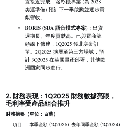
置接近完成，洛杉磯專案 (為 2028
奧運準備) 預計下一季啟動並逐步貢
獻營收。
BORIS (SDA 語音模式專案)
：出貨
週期長、年度貢獻高。已與電商龍
頭線下佈建，1Q2025 獲北美新訂
單。2Q2025 擴展至第三方場域，預
計 3Q2025 在英國量產部署，其他歐
洲國家同步進行。
2. 財務表現：1Q2025 財務數據亮眼，
毛利率受產品組合推升
財務摘要（單位：百萬）
項目
本季金額 (1Q2025)
去年同季金額 (1Q2024)