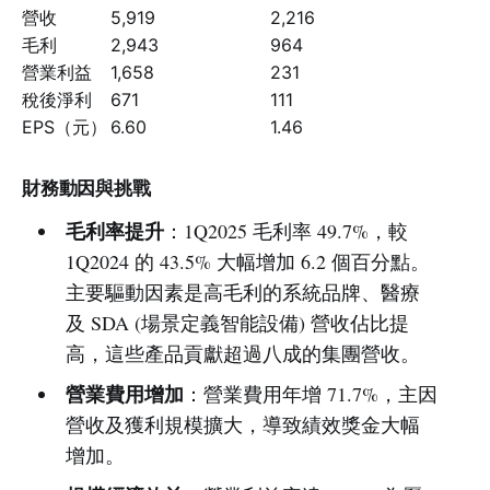
營收
5,919
2,216
毛利
2,943
964
營業利益
1,658
231
稅後淨利
671
111
EPS（元）
6.60
1.46
財務動因與挑戰
毛利率提升
：1Q2025 毛利率 49.7%，較
1Q2024 的 43.5% 大幅增加 6.2 個百分點。
主要驅動因素是高毛利的系統品牌、醫療
及 SDA (場景定義智能設備) 營收佔比提
高，這些產品貢獻超過八成的集團營收。
營業費用增加
：營業費用年增 71.7%，主因
營收及獲利規模擴大，導致績效獎金大幅
增加。