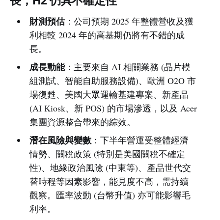
長，H2 仍具不確定性
財測預估
：公司預期 2025 年整體營收及獲
利相較 2024 年的高基期仍將有不錯的成
長。
成長動能
：主要來自 AI 相關業務 (晶片模
組測試、智能自助服務設備)、歐洲 O2O 市
場復甦、美國大眾運輸基建專案、新產品
(AI Kiosk、新 POS) 的市場滲透，以及 Acer
集團資源整合帶來的綜效。
潛在風險與變數
：下半年營運受整體經濟
情勢、關稅政策 (特別是美國關稅不確定
性)、地緣政治風險 (中東等)、產品世代交
替時程等因素影響，能見度不高，需持續
觀察。匯率波動 (台幣升值) 亦可能影響毛
利率。