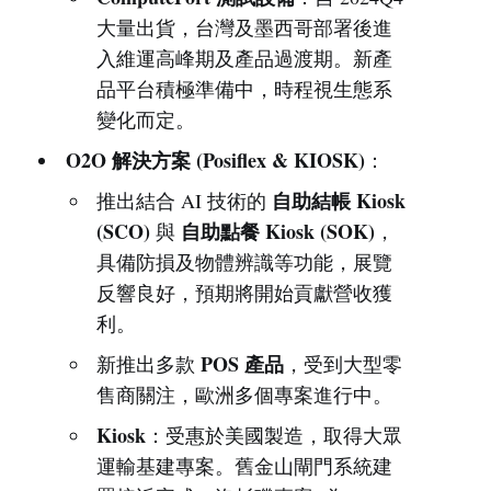
大量出貨，台灣及墨西哥部署後進
入維運高峰期及產品過渡期。新產
品平台積極準備中，時程視生態系
變化而定。
O2O 解決方案 (Posiflex & KIOSK)
：
自助結帳 Kiosk
推出結合 AI 技術的
(SCO)
自助點餐 Kiosk (SOK)
與
，
具備防損及物體辨識等功能，展覽
反響良好，預期將開始貢獻營收獲
利。
POS 產品
新推出多款
，受到大型零
售商關注，歐洲多個專案進行中。
Kiosk
：受惠於美國製造，取得大眾
運輸基建專案。舊金山閘門系統建