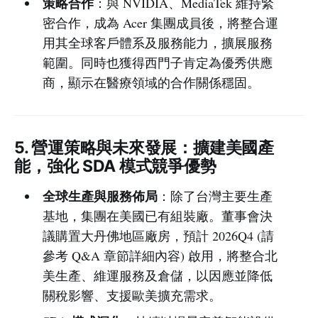
策略合作
：與 NVIDIA、MediaTek 維持緊
密合作，成為 Acer 集團成員後，將整合運
用其全球客戶體系及服務能力，擴展服務
範圍。同時也獲得西門子肯定為優秀供應
商，顯示在醫療領域的合作關係穩固。
5. 營運策略與未來發展：擴建美國產
能，強化 SDA 模式競爭優勢
全球生產與服務佈局
：除了台灣主要生產
基地，集團在美國已有組裝廠。董事會決
議購置大丹佛地區廠房，預計 2026Q4 (請
參考 Q&A 章節詳細內容) 啟用，將整合北
美生產、維運服務及倉儲，以因應並降低
關稅影響、支援歐美擴充需求。