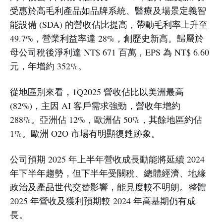
受惠於高毛利產品如品牌系統、醫療及場景定義智
能設備 (SDA) 的營收佔比提高，帶動毛利率上升至
49.7%，營業利益率達 28%，創歷史新高。歸屬於
母公司稅後淨利達 NT$ 671 百萬，EPS 為 NT$ 6.60
元，年增約 352%。
從地區別來看，1Q2025 營收佔比以美洲最高
(82%)，主因 AI 客戶需求強勁，營收年增約
288%。亞洲佔 12%，歐洲佔 50%，其餘地區約佔
1%。歐洲 O2O 市場有明顯復甦跡象。
公司預期 2025 年上半年營收成長動能將延續 2024
年下半年趨勢，但下半年受關稅、總體經濟、地緣
政治及產品世代交替影響，能見度較不明朗。整體
2025 年營收及獲利預期較 2024 年高基期仍有成
長。