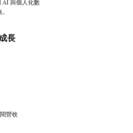
 AI 與個人化數
略。
動成長
）訂閱營收