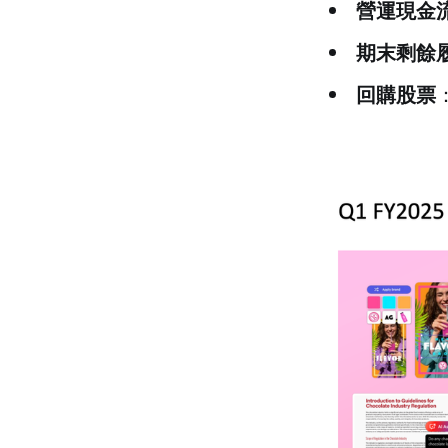
營運現金
期末剩餘
回購股票