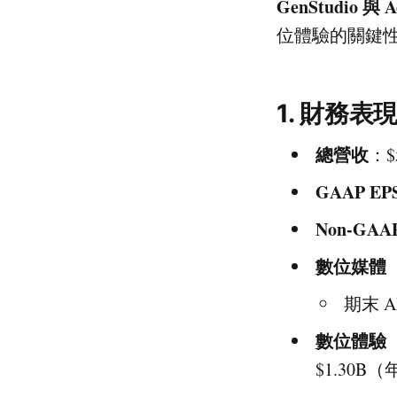
GenStudio 與
位體驗的關鍵性，
1. 財務表
總營收
：$
GAAP EP
Non-GAA
數位媒體（D
期末 A
數位體驗（Di
$1.30B（