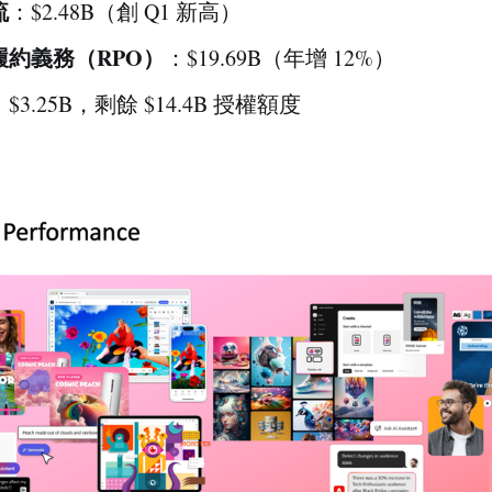
流
：$2.48B（創 Q1 新高）
履約義務（RPO）
：$19.69B（年增 12%）
：$3.25B，剩餘 $14.4B 授權額度