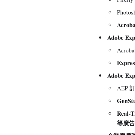
Phot
Acro
Adobe E
Acro
Expr
Adobe Ex
AEP
GenSt
Real-
等廣告