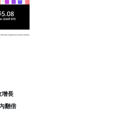
動營收增長
5 內翻倍