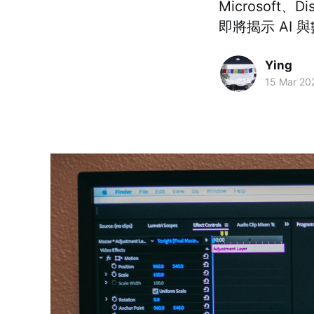
Microsoft、
即將揭示 AI
Ying
15 Mar 20