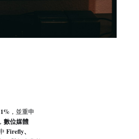
11%
，並重申
數位媒體
，
Firefly、
中