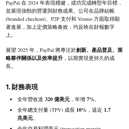
PayPal 在 2024 年表現穩健，成功完成轉型年目標，
並展現強勁的營運與財務成果。公司在品牌結帳
(branded checkout)、P2P 支付和 Venmo 方面取得顯
著進展，加上定價策略奏效，均反映在財報數字
上。
創新、產品普及、策
展望 2025 年，PayPal 將專注於
略夥伴關係以及效率提升
，以期實現更持久的成
長。
1. 財務表現
320 億美元
7%
全年營收達
，年增
。
10%
1.7
全年總支付量 (TPV) 成長
，逼近
兆美元
。
全年交易利潤美元 (transaction margin