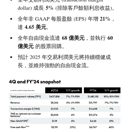
5%
dollar) 成長
(排除客戶餘額利息收益)。
21%
全年非 GAAP 每股盈餘 (EPS) 年增
，
4.65 美元
達
。
68 億美元
60
全年自由現金流達
，並執行
億美元
的股票回購。
預計 2025 年交易利潤美元將持續穩健成
長，並維持強勁的自由現金流。