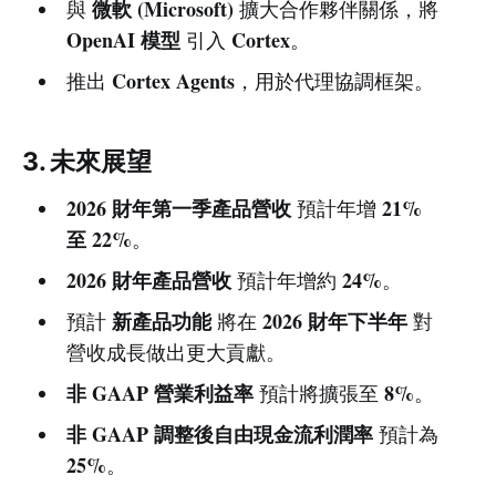
微軟 (Microsoft)
與
擴大合作夥伴關係，將
OpenAI 模型
Cortex
引入
。
Cortex Agents
推出
，用於代理協調框架。
3. 未來展望
2026 財年第一季產品營收
21%
預計年增
至 22%
。
2026 財年產品營收
24%
預計年增約
。
新產品功能
2026 財年下半年
預計
將在
對
營收成長做出更大貢獻。
非 GAAP 營業利益率
8%
預計將擴張至
。
非 GAAP 調整後自由現金流利潤率
預計為
25%
。