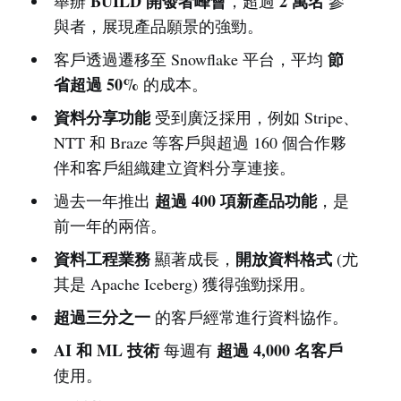
BUILD 開發者峰會
2 萬名
舉辦
，超過
參
與者，展現產品願景的強勁。
節
客戶透過遷移至 Snowflake 平台，平均
省超過 50%
的成本。
資料分享功能
受到廣泛採用，例如 Stripe、
NTT 和 Braze 等客戶與超過 160 個合作夥
伴和客戶組織建立資料分享連接。
超過 400 項新產品功能
過去一年推出
，是
前一年的兩倍。
資料工程業務
開放資料格式
顯著成長，
(尤
其是 Apache Iceberg) 獲得強勁採用。
超過三分之一
的客戶經常進行資料協作。
AI 和 ML 技術
超過 4,000 名客戶
每週有
使用。