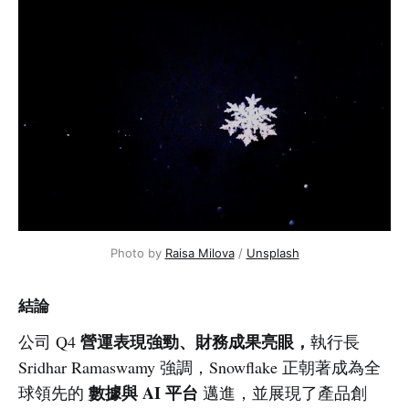
Photo by 
Raisa Milova
 / 
Unsplash
結論
營運表現強勁、財務成果亮眼，
公司 Q4
執行長
Sridhar Ramaswamy 強調，Snowflake 正朝著成為全
數據與 AI 平台
球領先的
邁進，並展現了產品創