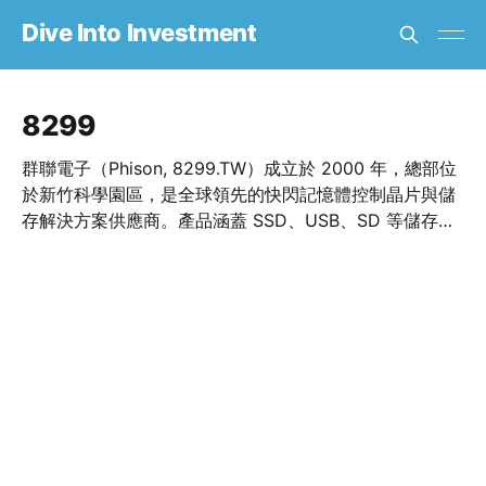
Dive Into Investment
8299
群聯電子（Phison, 8299.TW）成立於 2000 年，總部位
於新竹科學園區，是全球領先的快閃記憶體控制晶片與儲
存解決方案供應商。產品涵蓋 SSD、USB、SD 等儲存設
備，廣泛應用於資料中心、工業控制與消費性電子領域。
群聯積極投入 PCIe Gen5 與 AI 儲存技術研發，持續推動
儲存效能創新，為全球半導體供應鏈提供關鍵核心解決方
案。