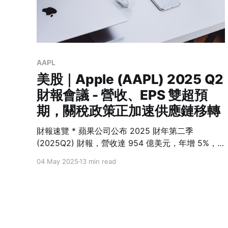
AAPL
美股｜Apple (AAPL) 2025 Q2
財報會議 - 營收、EPS 雙超預
期，關稅政策正加速供應鏈移轉
財報速覽 * 蘋果公司公布 2025 財年第二季
(2025Q2) 財報，營收達 954 億美元，年增 5%，
優於預期。每股盈餘 (EPS) 為 1.65 美元，年增
04 May 2025
13 min read
8%，創下三月季度新高。服務業務營收達 266 億美
元，年增 12%，創歷史新高。 * 公司宣布新增 1,000
億美元的股票回購計畫，並將股利提高 4%。展望
2025 財年第三季 (2025Q3)，預計營收將實現低至
中個位數的年增長，但預估關稅將增加約 9 億美元