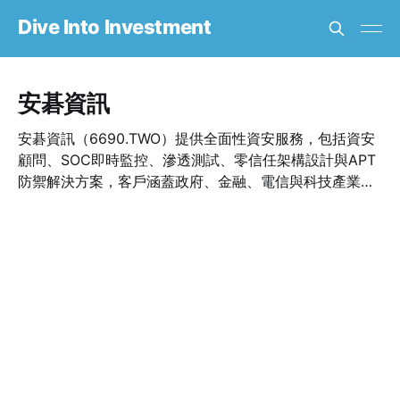
Dive Into Investment
安碁資訊
安碁資訊（6690.TWO）提供全面性資安服務，包括資安
顧問、SOC即時監控、滲透測試、零信任架構設計與APT
防禦解決方案，客戶涵蓋政府、金融、電信與科技產業。
隨著台灣資安政策推動與勒索病毒威脅上升，安碁穩居資
安整合服務龍頭，2025年資安專案接單成長顯著。