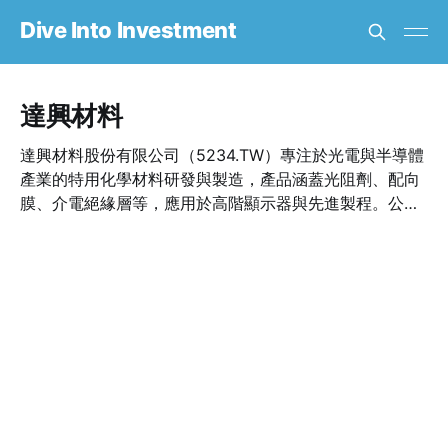
Dive Into Investment
達興材料
達興材料股份有限公司（5234.TW）專注於光電與半導體
產業的特用化學材料研發與製造，產品涵蓋光阻劑、配向
膜、介電絕緣層等，應用於高階顯示器與先進製程。公司
積極拓展新能源與智慧穿戴應用，展現高值化成長潛力。