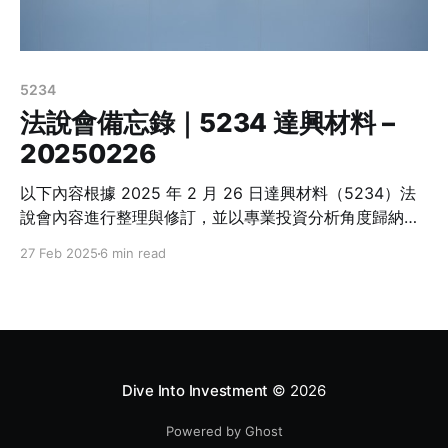
5234
法說會備忘錄｜5234 達興材料 –
20250226
以下內容根據 2025 年 2 月 26 日達興材料（5234）法
說會內容進行整理與修訂，並以專業投資分析角度歸納重
點，供投資人及相關人士參考，如有錯誤，請以公司公告
27 Feb 2025
6 min read
為準。 結論 * 2024 年全年營收 41.18 億元，較 2023 年
減少 3.4%，但毛利率與淨利率均有所提升，EPS 為 5.56
元（2023 年為 5.10 元）。 * 半導體材料業務大幅成長，
2024 年營收達 3.72 億元，年增 95.6%，佔全年營收比
重達 9%，Q4 首次突破 10%
Dive Into Investment
© 2026
Powered by Ghost