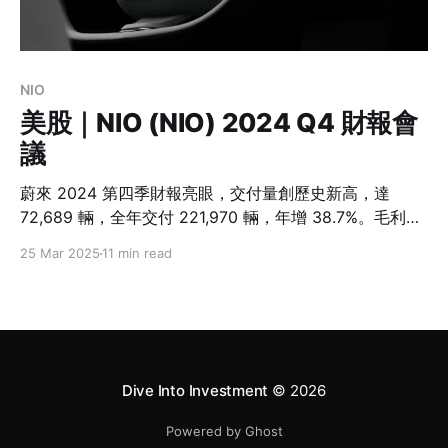
NIO
美股｜NIO (NIO) 2024 Q4 財報會
議
蔚來 2024 第四季財報亮眼，交付量創歷史新高，達
72,689 輛，全年交付 221,970 輛，年增 38.7%。毛利率
提升至 11.7%，汽車毛利率達 13.1%。公司強調多品牌戰
25 Mar 2025
11 min read
略進展，將推出九款新車型。展望 2025 年，蔚來維持 營
收翻倍 目標，並力爭 第四季度實現損益兩平。現金儲備
充足，達人民幣 419 億元。然而，市場競爭激烈及新品牌
初期營運仍存挑戰。
Dive Into Investment
© 2026
Powered by Ghost